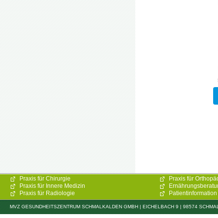
Praxis für Chirurgie
Praxis für Orthopä
Praxis für Innere Medizin
Ernährungsberatu
Praxis für Radiologie
Patientinformation
MVZ GESUNDHEITSZENTRUM SCHMALKALDEN GMBH | EICHELBACH 9 | 98574 SCHMALKAL