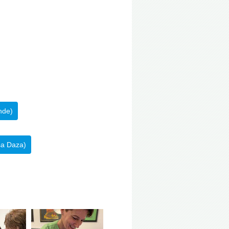
nde)
sa Daza)