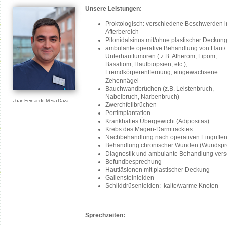
Unsere Leistungen:
Proktologisch: verschiedene Beschwerden 
Afterbereich
Pilonidalsinus mit/ohne plastischer Deckun
ambulante operative Behandlung von Haut/
Unterhauttumoren ( z.B. Atherom, Lipom,
Basaliom, Hautbiopsien, etc.),
Fremdkörperentfernung, eingewachsene
Zehennägel
Bauchwandbrüchen (z.B. Leistenbruch,
Nabelbruch, Narbenbruch)
Juan Fernando Mesa Daza
Zwerchfellbrüchen
Portimplantation
Krankhaftes Übergewicht (Adipositas)
Krebs des Magen-Darmtracktes
Nachbehandlung nach operativen Eingriffe
Behandlung chronischer Wunden (Wundspr
Diagnostik und ambulante Behandlung vers
Befundbesprechung
Hautläsionen mit plastischer Deckung
Gallensteinleiden
Schilddrüsenleiden: kalte/warme Knoten
Sprechzeiten: