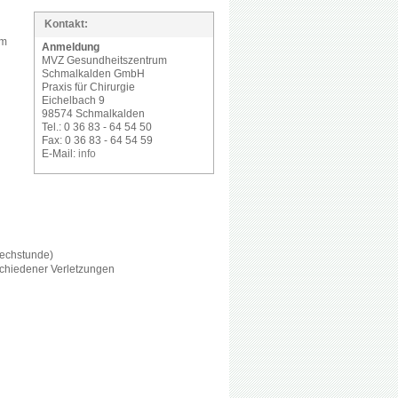
Kontakt:
im
Anmeldung
MVZ Gesundheitszentrum
g
Schmalkalden GmbH
Praxis für Chirurgie
Eichelbach 9
98574 Schmalkalden
Tel.: 0 36 83 - 64 54 50
Fax: 0 36 83 - 64 54 59
E-Mail:
info
n
echstunde)
chiedener Verletzungen