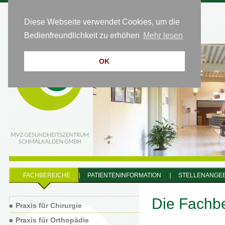
Diese Webseite verwendet Cookies, um die
HOTLINE 0 36 83 - 64 54 50
Bedienfreundlichkeit zu erhöhen
Mehr lesen
OK
FACHBEREICHE
PATIENTENINFORMATION
STELLENANGE
Die Fachb
Praxis für Chirurgie
Praxis für Orthopädie