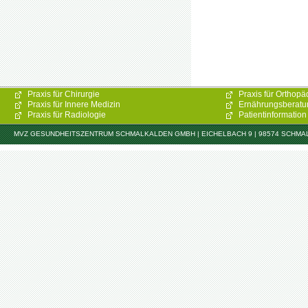
Praxis für Chirurgie
Praxis für Orthopä
Praxis für Innere Medizin
Ernährungsberatu
Praxis für Radiologie
Patientinformation
MVZ GESUNDHEITSZENTRUM SCHMALKALDEN GMBH | EICHELBACH 9 | 98574 SCHMALKAL