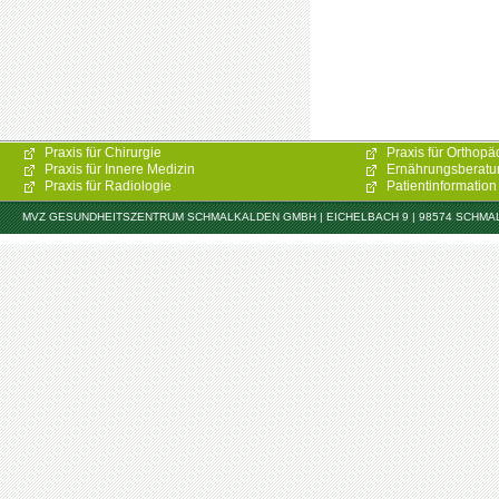
Praxis für Chirurgie
Praxis für Orthopä
Praxis für Innere Medizin
Ernährungsberatu
Praxis für Radiologie
Patientinformation
MVZ GESUNDHEITSZENTRUM SCHMALKALDEN GMBH | EICHELBACH 9 | 98574 SCHMALKAL