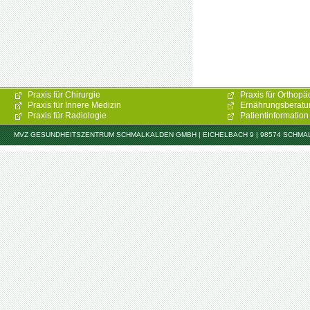
Praxis für Chirurgie
Praxis für Orthopä
Praxis für Innere Medizin
Ernährungsberatu
Praxis für Radiologie
Patientinformation
MVZ GESUNDHEITSZENTRUM SCHMALKALDEN GMBH | EICHELBACH 9 | 98574 SCHMALKAL